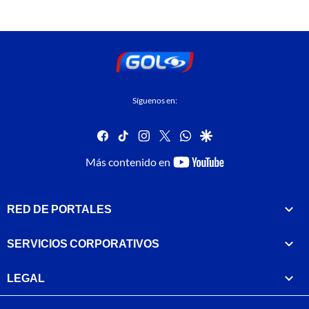
Síguenos en:
facebook
tiktok
instagram
twitter
whatsapp
google
youtube-
Más contenido en
footer
RED DE PORTALES
SERVICIOS CORPORATIVOS
LEGAL