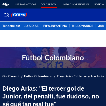
ÚLTIMAS NOTICAS
GOL CARACOL
UNIDAD INVESTIGATIVA
NOTICIAS
Tendencias:
LUIS DÍAZ
FIFA-INFANTINO
MILLONARIOS
JAM
PUBLICIDAD
/
/
Gol Caracol
Fútbol Colombiano
Diego Arias: "El tercer gol de Junior,
Diego Arias: "El tercer gol de
Junior, del penalti, fue dudoso, no
sé qué tan real fue"