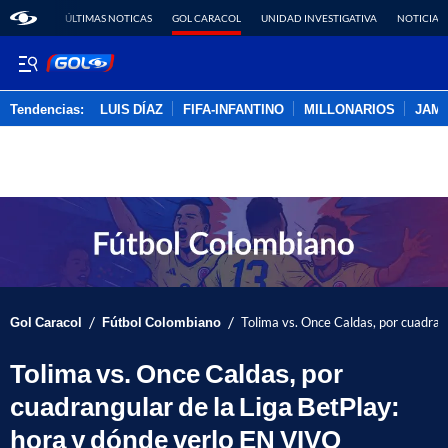
ÚLTIMAS NOTICAS
GOL CARACOL
UNIDAD INVESTIGATIVA
NOTICIAS
Tendencias:
LUIS DÍAZ
FIFA-INFANTINO
MILLONARIOS
JAM
PUBLICIDAD
/
/
Gol Caracol
Fútbol Colombiano
Tolima vs. Once Caldas, por cuadran
Tolima vs. Once Caldas, por
cuadrangular de la Liga BetPlay:
hora y dónde verlo EN VIVO