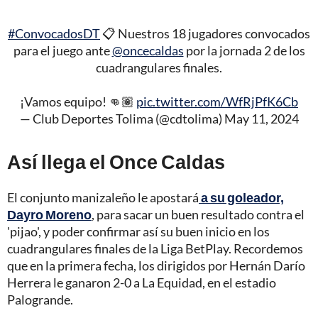
#ConvocadosDT
📋 Nuestros 18 jugadores convocados
para el juego ante
@oncecaldas
por la jornada 2 de los
cuadrangulares finales.
¡Vamos equipo! 👊🏽
pic.twitter.com/WfRjPfK6Cb
— Club Deportes Tolima (@cdtolima)
May 11, 2024
Así llega el Once Caldas
El conjunto manizaleño le apostará
a su goleador,
Dayro Moreno
, para sacar un buen resultado contra el
'pijao', y poder confirmar así su buen inicio en los
cuadrangulares finales de la Liga BetPlay. Recordemos
que en la primera fecha, los dirigidos por Hernán Darío
Herrera le ganaron 2-0 a La Equidad, en el estadio
Palogrande.