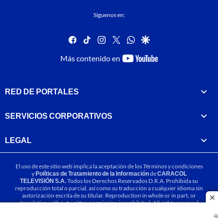
Síguenos en:
facebook
tiktok
instagram
twitter
whatsapp
google
youtube-
Más contenido en
footer
RED DE PORTALES
SERVICIOS CORPORATIVOS
LEGAL
El uso de este sitio web implica la aceptación de los
Términos y condiciones
y
Políticas de Tratamiento de la Información
de
CARACOL
TELEVISIÓN S.A.
Todos los Derechos Reservados D.R.A. Prohibida su
reproducción total o parcial, así como su traducción a cualquier idioma sin
autorización escrita de su titular. Reproduction in whole or in part, or
cl
translation without written permission is prohibited. All rights reserved
2025.