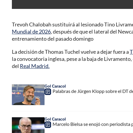
Trevoh Chalobah sustituirá al lesionado Tino Livramen
Mundial de 2026
, después de que el lateral del Newca
entrenamiento del pasado domingo
La decisión de Thomas Tuchel vuelve a dejar fuera a
T
la convocatoria inglesa, pese a la baja de Livramento
del
Real Madrid.
Gol Caracol
Palabras de Jürgen Klopp sobre el DT de
Gol Caracol
Marcelo Bielsa se enojó con periodista