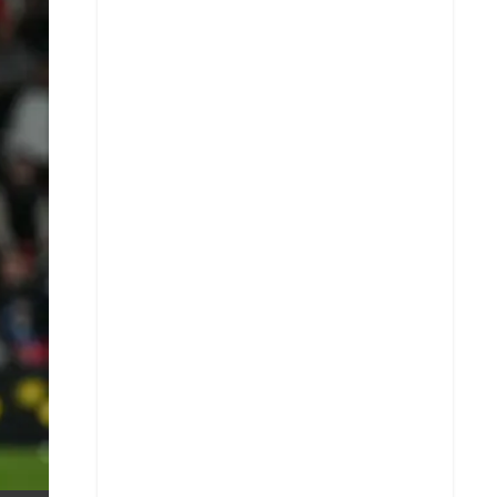
X
Whatsapp