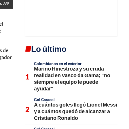
a.
AFP
el
e
Lo último
s de
ugador
Colombianos en el exterior
Marino Hinestroza y su cruda
realidad en Vasco da Gama; "no
siempre el equipo le puede
ayudar"
Gol Caracol
A cuántos goles llegó Lionel Messi
y a cuántos quedó de alcanzar a
Cristiano Ronaldo