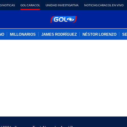
S NOTICAS
GOL CARACOL
UNIDAD INVESTIGATIVA
NOTICIAS CARACOL EN VIVO
INO
MILLONARIOS
JAMES RODRÍGUEZ
NÉSTOR LORENZO
SE
PUBLICIDAD