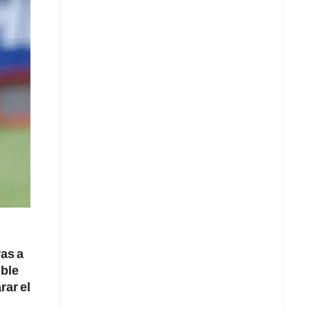
ras a
ible
rar el