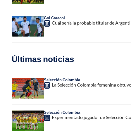
Gol Caracol
Cuál sería la probable titular de Argen
Últimas noticias
Selección Colombia
La Selección Colombia femenina obtuvo
Selección Colombia
Experimentado jugador de Selección Col