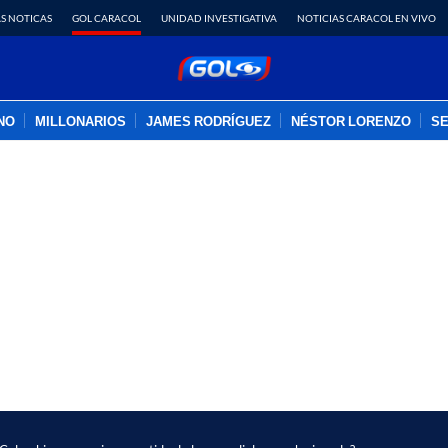
S NOTICAS
GOL CARACOL
UNIDAD INVESTIGATIVA
NOTICIAS CARACOL EN VIVO
INO
MILLONARIOS
JAMES RODRÍGUEZ
NÉSTOR LORENZO
SE
PUBLICIDAD