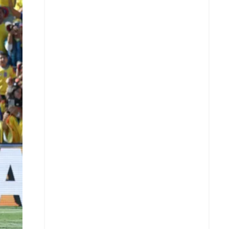
X
Whatsapp