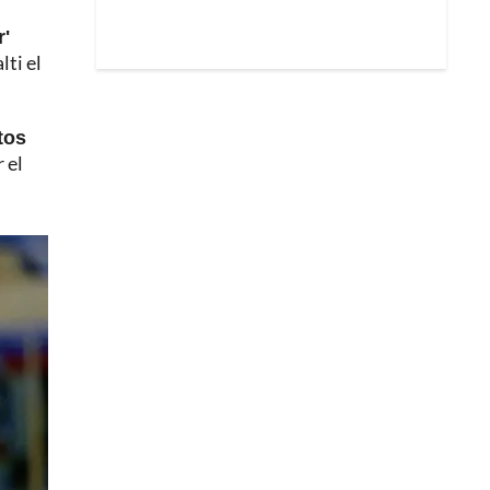
r'
lti el
tos
 el