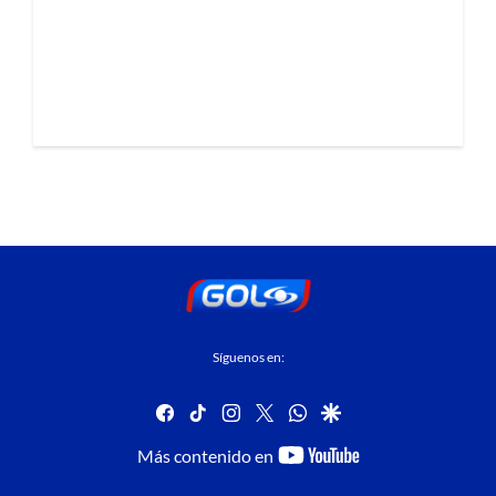
Síguenos en:
facebook
tiktok
instagram
twitter
whatsapp
google
youtube-
Más contenido en
footer