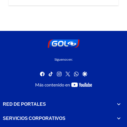
Síguenos en:
facebook
tiktok
instagram
twitter
whatsapp
google
youtube-
Más contenido en
footer
RED DE PORTALES
SERVICIOS CORPORATIVOS