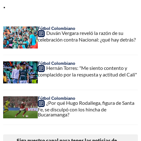
.
Fútbol Colombiano
Duván Vergara reveló la razón de su
celebración contra Nacional: ¿qué hay detrás?
Fútbol Colombiano
Hernán Torres: "Me siento contento y
complacido por la respuesta y actitud del Cali"
Fútbol Colombiano
¿Por qué Hugo Rodallega, figura de Santa
Fe, se disculpó con los hincha de
Bucaramanga?
Siga nuestro canal para tener las noticias de