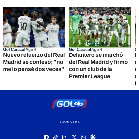
Gol Caracol
Ago 4
Gol Caracol
Ago 4
Go
Nuevo refuerzo del Real
Delantero se marchó
I
Madrid se confesó; "no
del Real Madrid y firmó
d
me lo pensé dos veces"
con un club de la
r
Premier League
o
f
Síguenos en:
facebook
tiktok
instagram
twitter
whatsapp
google