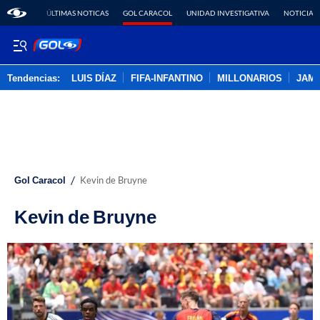
ÚLTIMAS NOTICAS
GOL CARACOL
UNIDAD INVESTIGATIVA
NOTICIAS
Tendencias:
LUIS DÍAZ
FIFA-INFANTINO
MILLONARIOS
JAM
PUBLICIDAD
/
Gol Caracol
Kevin de Bruyne
Kevin de Bruyne