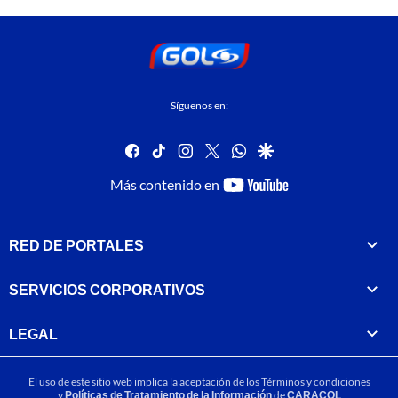
Síguenos en:
facebook
tiktok
instagram
twitter
whatsapp
google
youtube-
Más contenido en
footer
RED DE PORTALES
SERVICIOS CORPORATIVOS
LEGAL
El uso de este sitio web implica la aceptación de los
Términos y condiciones
y
Políticas de Tratamiento de la Información
de
CARACOL