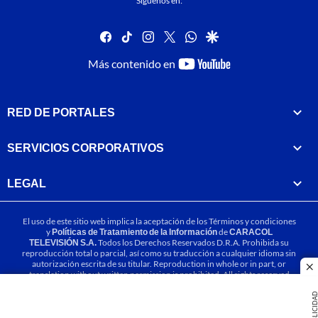
Síguenos en:
facebook
tiktok
instagram
twitter
whatsapp
google
youtube-
Más contenido en
footer
RED DE PORTALES
SERVICIOS CORPORATIVOS
LEGAL
El uso de este sitio web implica la aceptación de los
Términos y condiciones
y
Políticas de Tratamiento de la Información
de
CARACOL
TELEVISIÓN S.A.
Todos los Derechos Reservados D.R.A. Prohibida su
reproducción total o parcial, así como su traducción a cualquier idioma sin
autorización escrita de su titular. Reproduction in whole or in part, or
cl
translation without written permission is prohibited. All rights reserved
2025.
PUBLICIDA
MIEMBRO DE: