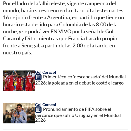
Por el lado de la 'albiceleste', vigente campeona del
mundo, harán su estreno en la cita orbital este martes
16 de junio frente a Argentina, en partido que tiene un
horario establecido para Colombia de las 8:00 de la
noche, y se podrá ver EN VIVO por la señal de Gol
Caracol y Ditu, mientras que Francia hará lo propio
frente a Senegal, a partir de las 2:00 de la tarde, en
nuestro país.
Gol Caracol
Primer técnico 'descabezado' del Mundial
2026; la goleada en el debut le costó el cargo
Gol Caracol
Pronunciamiento de FIFA sobre el
percance que sufrió Uruguay en el Mundial
2026