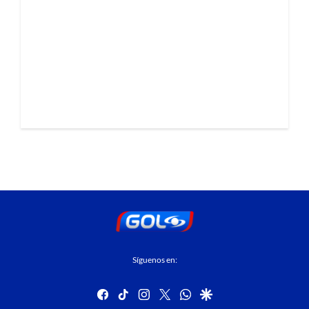
Síguenos en:
facebook
tiktok
instagram
twitter
whatsapp
google