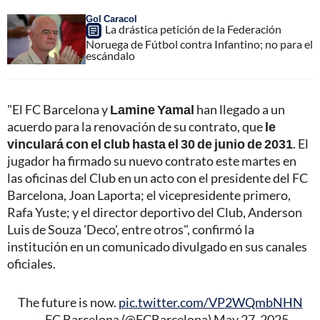
Gol Caracol
La drástica petición de la Federación
Noruega de Fútbol contra Infantino; no para el
escándalo
"El FC Barcelona y
Lamine Yamal
han llegado a un
acuerdo para la renovación de su contrato, que
le
vinculará con el club hasta el 30 de junio de 2031
.
El
jugador ha firmado su nuevo contrato este martes en
las oficinas del Club en un acto con el presidente del FC
Barcelona, Joan Laporta; el vicepresidente primero,
Rafa Yuste; y el director deportivo del Club, Anderson
Luis de Souza 'Deco', entre otros", confirmó la
institución en un comunicado divulgado en sus canales
oficiales.
The future is now.
pic.twitter.com/VP2WQmbNHN
— FC Barcelona (@FCBarcelona)
May 27, 2025