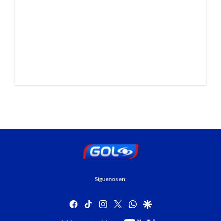
Síguenos en:
facebook
tiktok
instagram
twitter
whatsapp
google