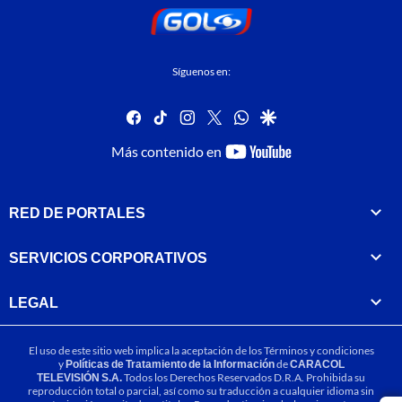
Síguenos en:
facebook
tiktok
instagram
twitter
whatsapp
google
youtube-
Más contenido en
footer
RED DE PORTALES
SERVICIOS CORPORATIVOS
LEGAL
El uso de este sitio web implica la aceptación de los
Términos y condiciones
y
Políticas de Tratamiento de la Información
de
CARACOL
TELEVISIÓN S.A.
Todos los Derechos Reservados D.R.A. Prohibida su
reproducción total o parcial, así como su traducción a cualquier idioma sin