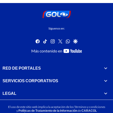
Síguenos en:
facebook
tiktok
instagram
twitter
whatsapp
google
youtube-
Más contenido en
footer
RED DE PORTALES
SERVICIOS CORPORATIVOS
LEGAL
El uso de este sitio web implica la aceptación de los
Términos y condiciones
y
Políticas de Tratamiento de la Información
de
CARACOL