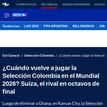
ÚLTIMAS NOTICAS
GOL CARACOL
UNIDAD INVESTIGATIVA
NOTICIAS
Tendencias:
LUIS DÍAZ
FIFA-INFANTINO
MILLONARIOS
JAM
PUBLICIDAD
/
/
Gol Caracol
Selección Colombia
¿Cuándo vuelve a jugar la Selección
¿Cuándo vuelve a jugar la
Selección Colombia en el Mundial
2026? Suiza, el rival en octavos de
final
Luego de eliminar a Ghana, en Kansas City, la Selección