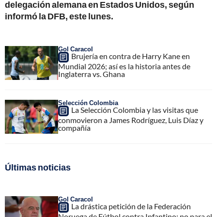
delegación alemana en Estados Unidos, según
informó la DFB, este lunes.
Gol Caracol
Brujería en contra de Harry Kane en
Mundial 2026; así es la historia antes de
Inglaterra vs. Ghana
Selección Colombia
La Selección Colombia y las visitas que
conmovieron a James Rodríguez, Luis Díaz y
compañía
Últimas noticias
Gol Caracol
La drástica petición de la Federación
Noruega de Fútbol contra Infantino; no para el