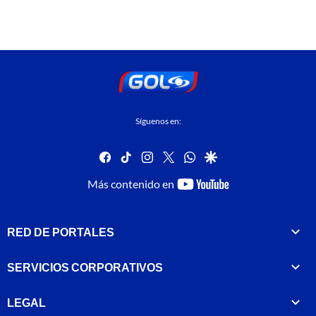
Síguenos en:
facebook
tiktok
instagram
twitter
whatsapp
google
youtube-
Más contenido en
footer
RED DE PORTALES
SERVICIOS CORPORATIVOS
LEGAL