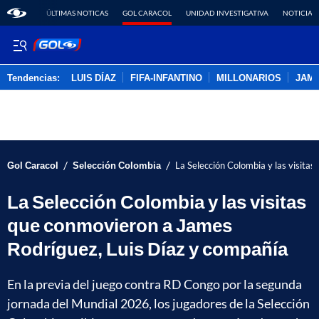
ÚLTIMAS NOTICAS
GOL CARACOL
UNIDAD INVESTIGATIVA
NOTICIAS
Tendencias:
LUIS DÍAZ
FIFA-INFANTINO
MILLONARIOS
JAM
PUBLICIDAD
/
/
Gol Caracol
Selección Colombia
La Selección Colombia y las visita
La Selección Colombia y las visitas
que conmovieron a James
Rodríguez, Luis Díaz y compañía
En la previa del juego contra RD Congo por la segunda
jornada del Mundial 2026, los jugadores de la Selección