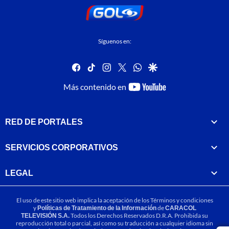
Síguenos en:
facebook
tiktok
instagram
twitter
whatsapp
google
youtube-
Más contenido en
footer
RED DE PORTALES
SERVICIOS CORPORATIVOS
LEGAL
El uso de este sitio web implica la aceptación de los
Términos y condiciones
y
Políticas de Tratamiento de la Información
de
CARACOL
TELEVISIÓN S.A.
Todos los Derechos Reservados D.R.A. Prohibida su
reproducción total o parcial, así como su traducción a cualquier idioma sin