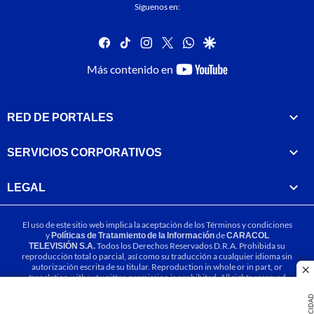
Síguenos en:
facebook
tiktok
instagram
twitter
whatsapp
google
youtube-
Más contenido en
footer
RED DE PORTALES
SERVICIOS CORPORATIVOS
LEGAL
El uso de este sitio web implica la aceptación de los
Términos y condiciones
y
Políticas de Tratamiento de la Información
de
CARACOL
TELEVISIÓN S.A.
Todos los Derechos Reservados D.R.A. Prohibida su
reproducción total o parcial, así como su traducción a cualquier idioma sin
autorización escrita de su titular. Reproduction in whole or in part, or
cl
translation without written permission is prohibited. All rights reserved
2025.
PUBLICIDA