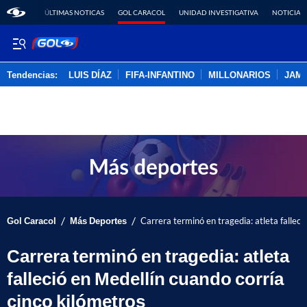
ÚLTIMAS NOTICAS
GOL CARACOL
UNIDAD INVESTIGATIVA
NOTICIAS
Tendencias:
LUIS DÍAZ
FIFA-INFANTINO
MILLONARIOS
JAM
PUBLICIDAD
/
/
Gol Caracol
Más Deportes
Carrera terminó en tragedia: atleta falleci
Carrera terminó en tragedia: atleta
falleció en Medellín cuando corría
cinco kilómetros