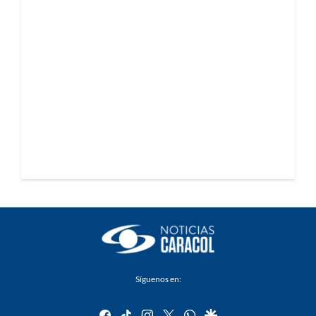
Síguenos en:
facebook
tiktok
instagram
twitter
whatsapp
google