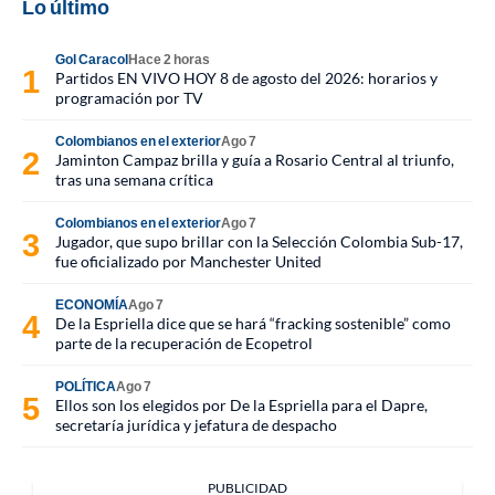
Lo último
Gol Caracol
Hace 2 horas
Partidos EN VIVO HOY 8 de agosto del 2026: horarios y
programación por TV
Colombianos en el exterior
Ago 7
Jaminton Campaz brilla y guía a Rosario Central al triunfo,
tras una semana crítica
Colombianos en el exterior
Ago 7
Jugador, que supo brillar con la Selección Colombia Sub-17,
fue oficializado por Manchester United
ECONOMÍA
Ago 7
De la Espriella dice que se hará “fracking sostenible” como
parte de la recuperación de Ecopetrol
POLÍTICA
Ago 7
Ellos son los elegidos por De la Espriella para el Dapre,
secretaría jurídica y jefatura de despacho
PUBLICIDAD