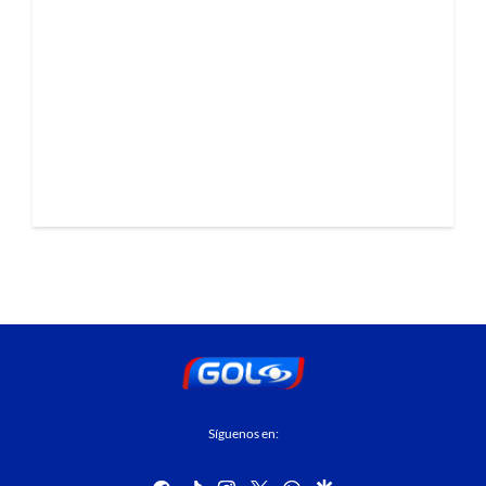
Síguenos en:
facebook
tiktok
instagram
twitter
whatsapp
google