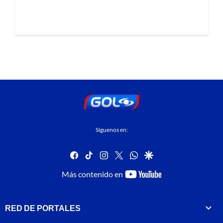
Síguenos en:
facebook
tiktok
instagram
twitter
whatsapp
google
youtube-
Más contenido en
footer
RED DE PORTALES