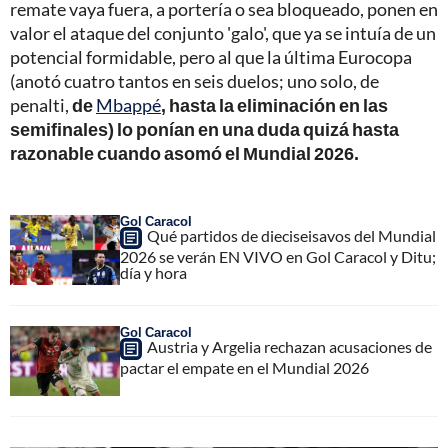
remate vaya fuera, a portería o sea bloqueado, ponen en
valor el ataque del conjunto 'galo', que ya se intuía de un
potencial formidable, pero al que la última Eurocopa
(anotó cuatro tantos en seis duelos; uno solo, de
penalti,
de
Mbappé
, hasta la eliminación en las
semifinales) lo ponían en una duda quizá hasta
razonable cuando asomó el Mundial 2026.
Gol Caracol
Qué partidos de dieciseisavos del Mundial
2026 se verán EN VIVO en Gol Caracol y Ditu;
día y hora
Gol Caracol
Austria y Argelia rechazan acusaciones de
pactar el empate en el Mundial 2026