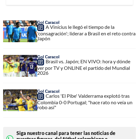
Gol Caracol
A Vinícius le llegó el tiempo de la
'consagración'; liderar a Brasil en el reto contra
Japón
Gol Caracol
Brasil vs. Japón; EN VIVO: hora y dónde
ver por TV y ONLINE el partido del Mundial
2026
Gol Caracol
Carlos 'El Pibe' Valderrama explotó tras
Colombia 0-0 Portugal; "hace rato no veía un
robo así"
Siga nuestro canal para tener las noticias de
nuestras figuras, del fútbol colombiano e