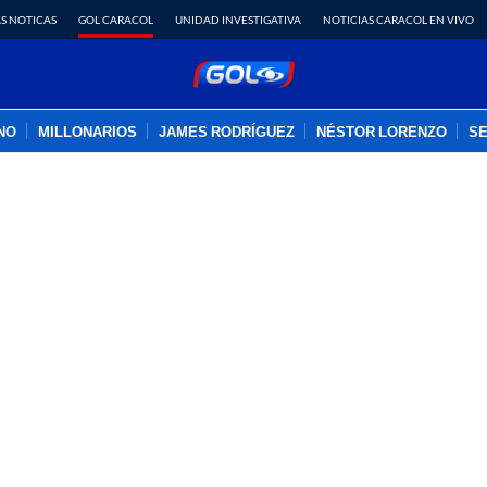
S NOTICAS
GOL CARACOL
UNIDAD INVESTIGATIVA
NOTICIAS CARACOL EN VIVO
INO
MILLONARIOS
JAMES RODRÍGUEZ
NÉSTOR LORENZO
SE
PUBLICIDAD