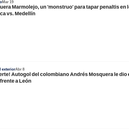
o
Mar 19
era Marmolejo, un 'monstruo' para tapar penaltis en 
ca vs. Medellín
 exterior
Abr 8
erte! Autogol del colombiano Andrés Mosquera le dio
 frente a León