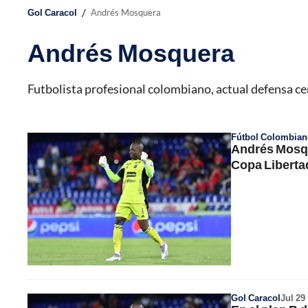
/
Gol Caracol
Andrés Mosquera
Andrés Mosquera
Futbolista profesional colombiano, actual defensa ce
Fútbol Colombian
Andrés Mosque
Copa Liberta
Gol Caracol
Jul 29