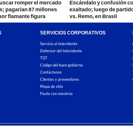
uscar romper el mercado
Escándalo y confusión c
es; pagarían 87 millones
exaltado; luego de partid
por flamante figura
vs. Remo, en Brasil
S
SERVICIOS CORPORATIVOS
Servicio al televidente
Defensor del televidente
TDT
Código del buen gobierno
Contáctenos
Clientes y proveedores
Mapa de sitio
Paute con nosotros
ones
y
Políticas de Tratamiento de la Información
de
CARACOL TELEVISIÓN S.A.
To