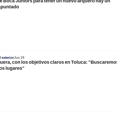
de Boca Juniors para tener un nuevo arquero hay un
apuntado
 exterior
Jun 24
era, con los objetivos claros en Toluca: "Buscaremo
os lugares"