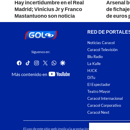
avo
Hay incertidumbre en el Real
Arsenal b
le
Madrid; Vinícius Jr y Franco
de fichaj
Mastantuono son noticia
de euros 
RED DE PORTALE
Noticias Caracol
Caracol Televisión
Síguenos en:
Blu Radio
facebook
tiktok
instagram
twitter
whatsapp
google
La Kalle
HJCK
youtube-
Más contenido en
DiTu
footer
El Espectador
Teatro Mayor
Caracol Internacional
Caracol Corporativo
Caracol Next
El uso de este sitio web implica la aceptación de los
Términos y condici