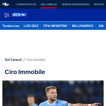
ÚLTIMAS NOTICAS
GOL CARACOL
UNIDAD INVESTIGATIVA
NOTICIAS
Tendencias:
LUIS DÍAZ
FIFA-INFANTINO
MILLONARIOS
JAM
PUBLICIDAD
/
Gol Caracol
Ciro Immobile
Ciro Immobile