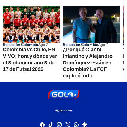
Selección Colombia
Ago 7
Selección Colombia
Ago 7
Co
Colombia vs Chile, EN
¿Por qué Gianni
V
VIVO; hora y dónde ver
Infantino y Alejandro
D
el Sudamericano Sub-
Domínguez están en
M
17 de Futsal 2026
Colombia? La FCF
e
explicó todo
Síguenos en:
facebook
tiktok
instagram
twitter
whatsapp
google