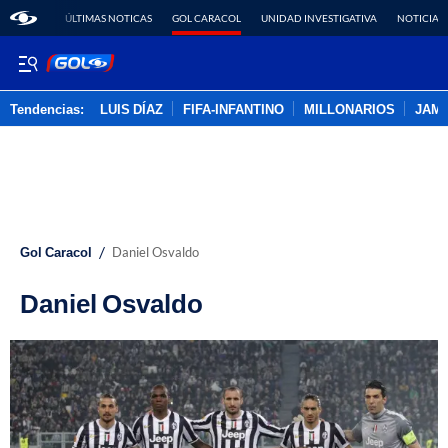
ÚLTIMAS NOTICAS
GOL CARACOL
UNIDAD INVESTIGATIVA
NOTICIAS
Tendencias:
LUIS DÍAZ
FIFA-INFANTINO
MILLONARIOS
JAM
PUBLICIDAD
/
Gol Caracol
Daniel Osvaldo
Daniel Osvaldo