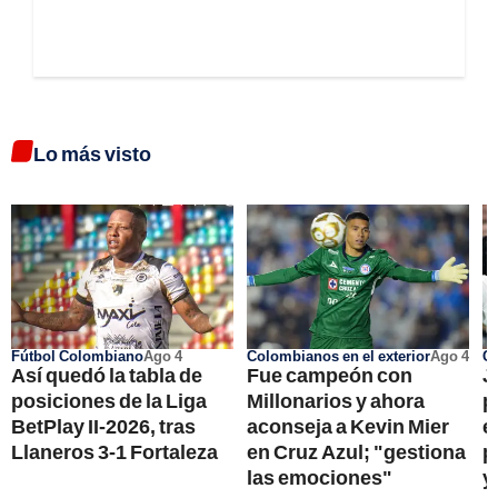
Lo más visto
Fútbol Colombiano
Ago 4
Colombianos en el exterior
Ago 4
Co
Así quedó la tabla de
Fue campeón con
J
posiciones de la Liga
Millonarios y ahora
p
BetPlay II-2026, tras
aconseja a Kevin Mier
e
Llaneros 3-1 Fortaleza
en Cruz Azul; "gestiona
p
las emociones"
y