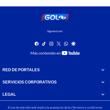
Síguenos en:
facebook
tiktok
instagram
twitter
whatsapp
google
youtube-
Más contenido en
footer
RED DE PORTALES
SERVICIOS CORPORATIVOS
LEGAL
El uso de este sitio web implica la aceptación de los
Términos y condiciones