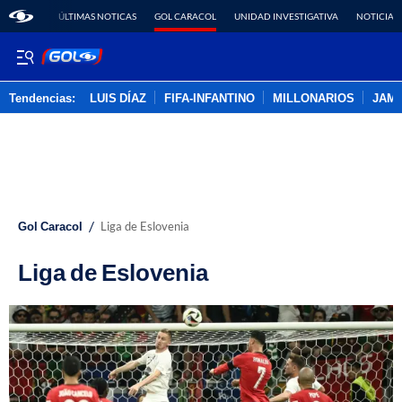
ÚLTIMAS NOTICAS
GOL CARACOL
UNIDAD INVESTIGATIVA
NOTICIAS
Tendencias:
LUIS DÍAZ
FIFA-INFANTINO
MILLONARIOS
JAM
PUBLICIDAD
/
Gol Caracol
Liga de Eslovenia
Liga de Eslovenia