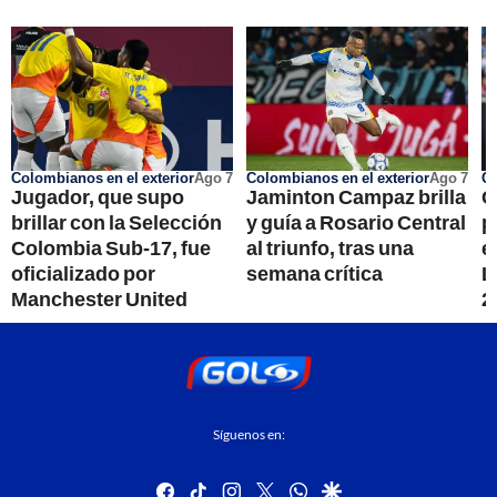
Colombianos en el exterior
Ago 7
Colombianos en el exterior
Ago 7
Co
Jugador, que supo
Jaminton Campaz brilla
C
brillar con la Selección
y guía a Rosario Central
p
Colombia Sub-17, fue
al triunfo, tras una
e
oficializado por
semana crítica
L
Manchester United
2
Síguenos en:
facebook
tiktok
instagram
twitter
whatsapp
google