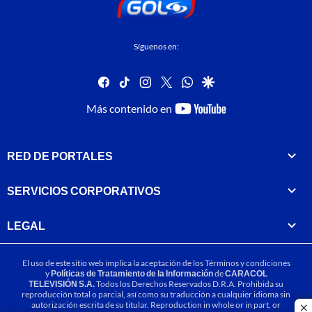
Síguenos en:
facebook
tiktok
instagram
twitter
whatsapp
google
youtube-
Más contenido en
footer
RED DE PORTALES
SERVICIOS CORPORATIVOS
LEGAL
El uso de este sitio web implica la aceptación de los
Términos y condiciones
y
Políticas de Tratamiento de la Información
de
CARACOL
TELEVISIÓN S.A.
Todos los Derechos Reservados D.R.A. Prohibida su
reproducción total o parcial, así como su traducción a cualquier idioma sin
autorización escrita de su titular. Reproduction in whole or in part, or