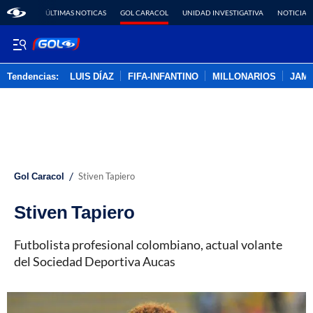
ÚLTIMAS NOTICAS
GOL CARACOL
UNIDAD INVESTIGATIVA
NOTICIAS
Tendencias:
LUIS DÍAZ
FIFA-INFANTINO
MILLONARIOS
JAM
PUBLICIDAD
/
Gol Caracol
Stiven Tapiero
Stiven Tapiero
Futbolista profesional colombiano, actual volante
del Sociedad Deportiva Aucas