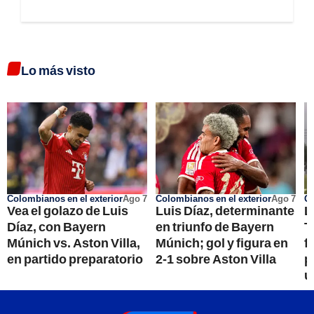
Lo más visto
Colombianos en el exterior
Ago 7
Colombianos en el exterior
Ago 7
Go
Vea el golazo de Luis
Luis Díaz, determinante
L
Díaz, con Bayern
en triunfo de Bayern
T
Múnich vs. Aston Villa,
Múnich; gol y figura en
f
en partido preparatorio
2-1 sobre Aston Villa
p
u