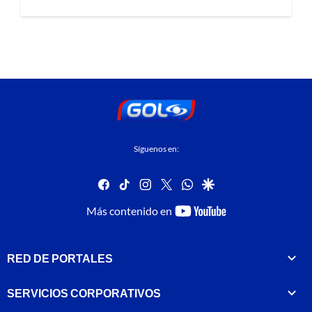
Síguenos en:
facebook
tiktok
instagram
twitter
whatsapp
google
youtube-
Más contenido en
footer
RED DE PORTALES
SERVICIOS CORPORATIVOS