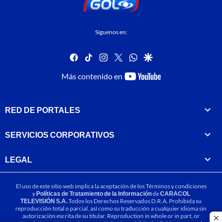
Síguenos en:
facebook
tiktok
instagram
twitter
whatsapp
google
youtube-
Más contenido en
footer
RED DE PORTALES
SERVICIOS CORPORATIVOS
LEGAL
El uso de este sitio web implica la aceptación de los
Términos y condiciones
y
Políticas de Tratamiento de la Información
de
CARACOL
TELEVISIÓN S.A.
Todos los Derechos Reservados D.R.A. Prohibida su
reproducción total o parcial, así como su traducción a cualquier idioma sin
autorización escrita de su titular. Reproduction in whole or in part, or
cl