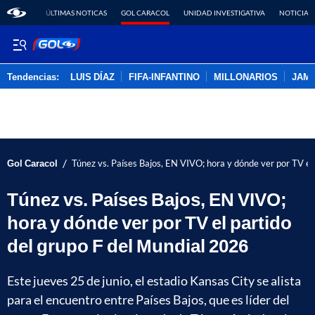
ÚLTIMAS NOTICAS
GOL CARACOL
UNIDAD INVESTIGATIVA
NOTICIAS
Tendencias:
LUIS DÍAZ
FIFA-INFANTINO
MILLONARIOS
JAM
PUBLICIDAD
/
Gol Caracol
Túnez vs. Países Bajos, EN VIVO; hora y dónde ver por TV el
Túnez vs. Países Bajos, EN VIVO;
hora y dónde ver por TV el partido
del grupo F del Mundial 2026
Este jueves 25 de junio, el estadio Kansas City se alista
para el encuentro entre Países Bajos, que es líder del