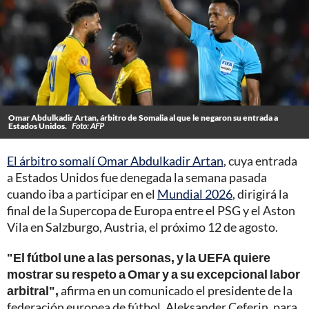
Omar Abdulkadir Artan, árbitro de Somalia al que le negaron su entrada a
Estados Unidos.
Foto: AFP
El árbitro somalí Omar Abdulkadir Artan
, cuya entrada
a Estados Unidos fue denegada la semana pasada
cuando iba a participar en el
Mundial 2026
, dirigirá la
final de la Supercopa de Europa entre el PSG y el Aston
Vila en Salzburgo, Austria, el próximo 12 de agosto.
"El fútbol une a las personas, y la UEFA quiere
mostrar su respeto a Omar y a su excepcional labor
arbitral",
afirma en un comunicado el presidente de la
federación europea de fútbol, Aleksander Ceferin, para