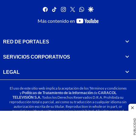
facebook
tiktok
instagram
twitter
whatsapp
google
youtube-
Más contenido en
footer
RED DE PORTALES
SERVICIOS CORPORATIVOS
LEGAL
El uso de este sitio web implica la aceptación de los
Términos y condiciones
y
Políticas de Tratamiento de la Información
de
CARACOL
TELEVISIÓN S.A.
Todos los Derechos Reservados D.R.A. Prohibida su
reproducción total o parcial, así como su traducción a cualquier idioma sin
autorización escrita de su titular. Reproduction in whole or in part, or
cl
translation without written permission is prohibited. All rights reserved
2025.
PUBLICIDA
MIEMBRO DE: