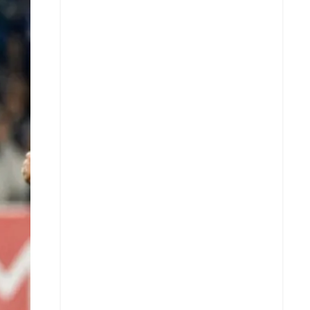
X
Whatsapp