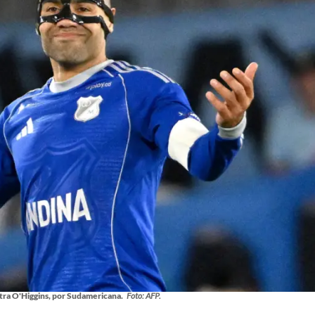
tra O'Higgins, por Sudamericana.
Foto: AFP.