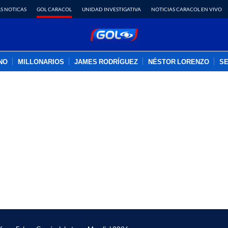
S NOTICAS
GOL CARACOL
UNIDAD INVESTIGATIVA
NOTICIAS CARACOL EN VIVO
INO
MILLONARIOS
JAMES RODRÍGUEZ
NÉSTOR LORENZO
SE
PUBLICIDAD