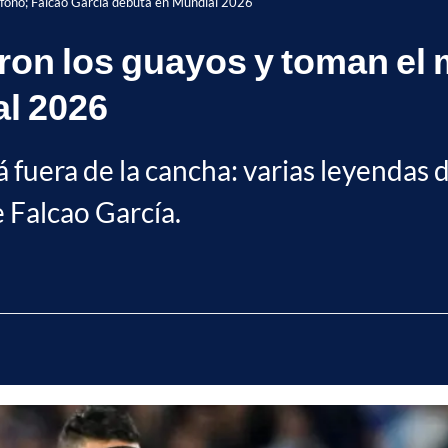
crófono; Falcao García debuta en Mundial 2026
jaron los guayos y toman el
al 2026
 fuera de la cancha: varias leyendas d
e Falcao García.