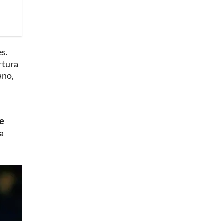
es.
rtura
ano,
de
a