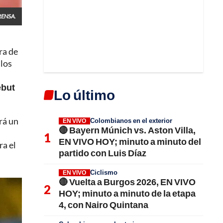
ENSA.
ra de
 los
ebut
Lo último
rá un
Colombianos en el exterior
EN VIVO
🔴 Bayern Múnich vs. Aston Villa,
EN VIVO HOY; minuto a minuto del
ra el
partido con Luis Díaz
Ciclismo
EN VIVO
🔴 Vuelta a Burgos 2026, EN VIVO
HOY; minuto a minuto de la etapa
4, con Nairo Quintana