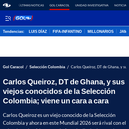
ÚLTIMAS NOTICAS
GOL CARACOL
UNIDAD INVESTIGATIVA
NOTICIAS
Tendencias:
LUIS DÍAZ
FIFA-INFANTINO
MILLONARIOS
JAM
PUBLICIDAD
/
/
Gol Caracol
Selección Colombia
Carlos Queiroz, DT de Ghana, y sus 
Carlos Queiroz, DT de Ghana, y sus
viejos conocidos de la Selección
Colombia; viene un cara a cara
Carlos Queiroz es un viejo conocido de la Selección
Colombia y ahora en este Mundial 2026 será rival con el