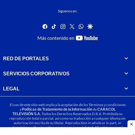
Síguenos en:
facebook
tiktok
instagram
twitter
whatsapp
google
youtube-
Más contenido en
footer
RED DE PORTALES
SERVICIOS CORPORATIVOS
LEGAL
El uso de este sitio web implica la aceptación de los
Términos y condiciones
y
Políticas de Tratamiento de la Información
de
CARACOL
TELEVISIÓN S.A.
Todos los Derechos Reservados D.R.A. Prohibida su
reproducción total o parcial, así como su traducción a cualquier idioma sin
autorización escrita de su titular. Reproduction in whole or in part, or
cl
translation without written permission is prohibited. All rights reserved
2025.