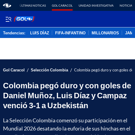
ÚLTIMAS NOTICAS
GOL CARACOL
UNIDAD INVESTIGATIVA
NOTICIAS
Tendencias:
LUIS DÍAZ
FIFA-INFANTINO
MILLONARIOS
JAM
PUBLICIDAD
/
/
Gol Caracol
Selección Colombia
Colombia pegó duro y con goles de
Colombia pegó duro y con goles de
Daniel Muñoz, Luis Díaz y Campaz
venció 3-1 a Uzbekistán
La Selección Colombia comenzó su participación en el
Mundial 2026 desatando la euforia de sus hinchas en el