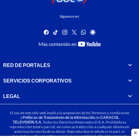
Síguenos en:
facebook
tiktok
instagram
twitter
whatsapp
google
youtube-
Más contenido en
footer
RED DE PORTALES
SERVICIOS CORPORATIVOS
LEGAL
El uso de este sitio web implica la aceptación de los
Términos y condiciones
y
Políticas de Tratamiento de la Información
de
CARACOL
TELEVISIÓN S.A.
Todos los Derechos Reservados D.R.A. Prohibida su
reproducción total o parcial, así como su traducción a cualquier idioma sin
autorización escrita de su titular. Reproduction in whole or in part, or
cl
translation without written permission is prohibited. All rights reserved