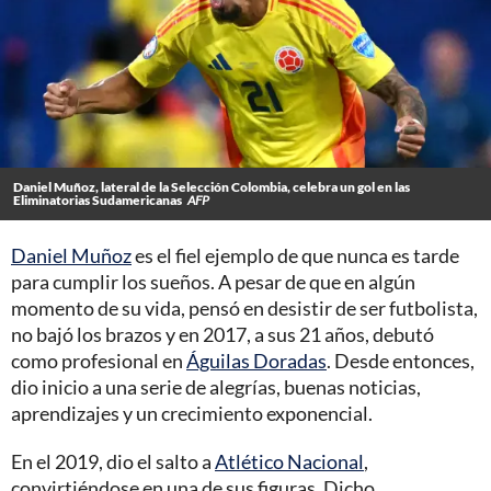
Daniel Muñoz, lateral de la Selección Colombia, celebra un gol en las
Eliminatorias Sudamericanas
AFP
Daniel Muñoz
es el fiel ejemplo de que nunca es tarde
para cumplir los sueños. A pesar de que en algún
momento de su vida, pensó en desistir de ser futbolista,
no bajó los brazos y en 2017, a sus 21 años, debutó
como profesional en
Águilas Doradas
. Desde entonces,
dio inicio a una serie de alegrías, buenas noticias,
aprendizajes y un crecimiento exponencial.
En el 2019, dio el salto a
Atlético Nacional
,
convirtiéndose en una de sus figuras. Dicho