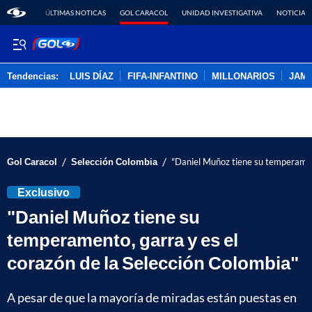
ÚLTIMAS NOTICAS
GOL CARACOL
UNIDAD INVESTIGATIVA
NOTICIAS
Tendencias:
LUIS DÍAZ
FIFA-INFANTINO
MILLONARIOS
JAM
PUBLICIDAD
/
/
Gol Caracol
Selección Colombia
"Daniel Muñoz tiene su temperament
Exclusivo
"Daniel Muñoz tiene su
temperamento, garra y es el
corazón de la Selección Colombia"
A pesar de que la mayoría de miradas están puestas en