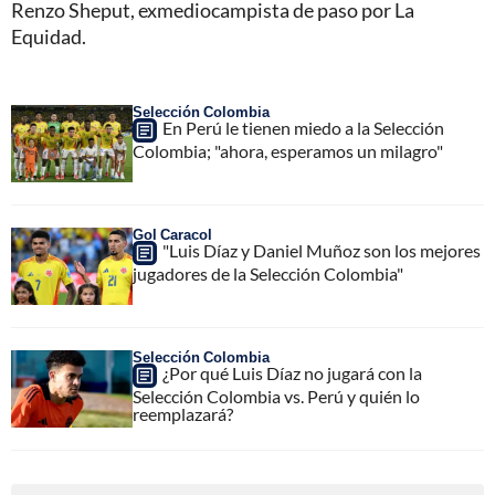
Renzo Sheput, exmediocampista de paso por La
Equidad.
Selección Colombia
En Perú le tienen miedo a la Selección
Colombia; "ahora, esperamos un milagro"
Gol Caracol
"Luis Díaz y Daniel Muñoz son los mejores
jugadores de la Selección Colombia"
Selección Colombia
¿Por qué Luis Díaz no jugará con la
Selección Colombia vs. Perú y quién lo
reemplazará?