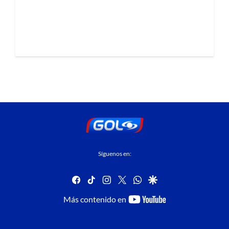
Síguenos en:
facebook
tiktok
instagram
twitter
whatsapp
google
youtube-
Más contenido en
footer