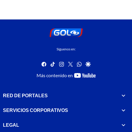
Síguenos en:
facebook
tiktok
instagram
twitter
whatsapp
google
youtube-
Más contenido en
footer
RED DE PORTALES
SERVICIOS CORPORATIVOS
LEGAL