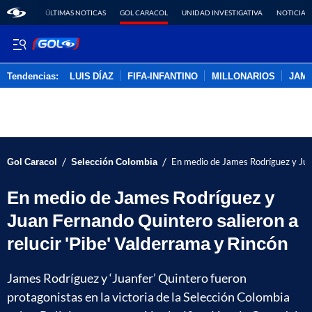
ÚLTIMAS NOTICAS
GOL CARACOL
UNIDAD INVESTIGATIVA
NOTICIAS
Tendencias:
LUIS DÍAZ
FIFA-INFANTINO
MILLONARIOS
JAM
PUBLICIDAD
/
/
Gol Caracol
Selección Colombia
En medio de James Rodríguez y Juan
En medio de James Rodríguez y
Juan Fernando Quintero salieron a
relucir 'Pibe' Valderrama y Rincón
James Rodríguez y ‘Juanfer’ Quintero fueron
protagonistas en la victoria de la Selección Colombia