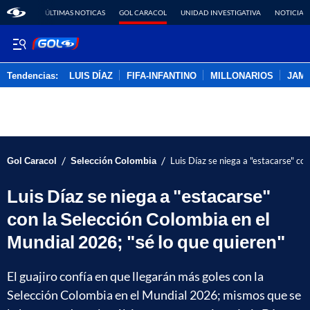
ÚLTIMAS NOTICAS
GOL CARACOL
UNIDAD INVESTIGATIVA
NOTICIAS
Tendencias:
LUIS DÍAZ
FIFA-INFANTINO
MILLONARIOS
JAM
PUBLICIDAD
/
/
Gol Caracol
Selección Colombia
Luis Díaz se niega a "estacarse" co
Luis Díaz se niega a "estacarse"
con la Selección Colombia en el
Mundial 2026; "sé lo que quieren"
El guajiro confía en que llegarán más goles con la
Selección Colombia en el Mundial 2026; mismos que se