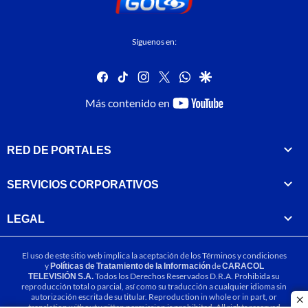
Síguenos en:
facebook
tiktok
instagram
twitter
whatsapp
google
youtube-
Más contenido en
footer
RED DE PORTALES
SERVICIOS CORPORATIVOS
LEGAL
El uso de este sitio web implica la aceptación de los
Términos y condiciones
y
Políticas de Tratamiento de la Información
de
CARACOL
TELEVISIÓN S.A.
Todos los Derechos Reservados D.R.A. Prohibida su
reproducción total o parcial, así como su traducción a cualquier idioma sin
autorización escrita de su titular. Reproduction in whole or in part, or
cl
translation without written permission is prohibited. All rights reserved