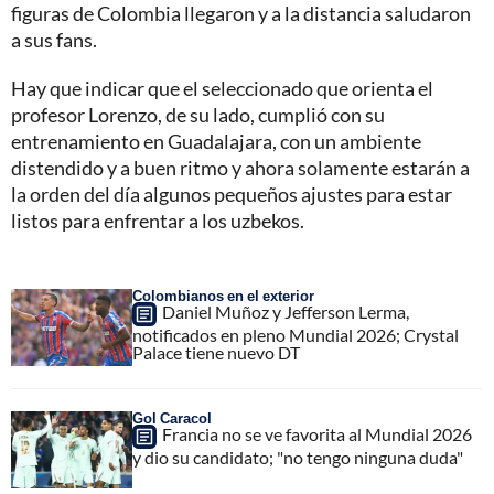
figuras de Colombia llegaron y a la distancia saludaron
a sus fans.
Hay que indicar que el seleccionado que orienta el
profesor Lorenzo, de su lado, cumplió con su
entrenamiento en Guadalajara, con un ambiente
distendido y a buen ritmo y ahora solamente estarán a
la orden del día algunos pequeños ajustes para estar
listos para enfrentar a los uzbekos.
Colombianos en el exterior
Daniel Muñoz y Jefferson Lerma,
notificados en pleno Mundial 2026; Crystal
Palace tiene nuevo DT
Gol Caracol
Francia no se ve favorita al Mundial 2026
y dio su candidato; "no tengo ninguna duda"