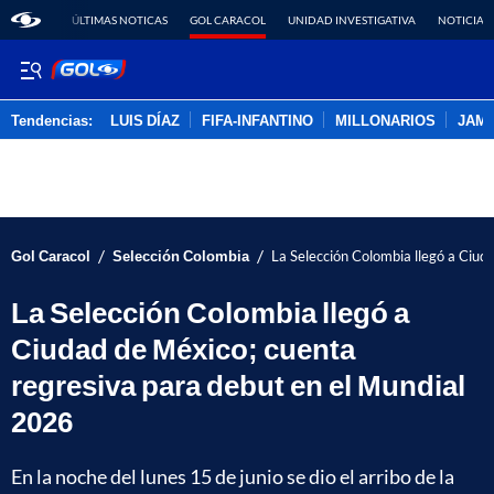
ÚLTIMAS NOTICAS
GOL CARACOL
UNIDAD INVESTIGATIVA
NOTICIAS
Tendencias:
LUIS DÍAZ
FIFA-INFANTINO
MILLONARIOS
JAM
PUBLICIDAD
/
/
Gol Caracol
Selección Colombia
La Selección Colombia llegó a Ciud
La Selección Colombia llegó a
Ciudad de México; cuenta
regresiva para debut en el Mundial
2026
En la noche del lunes 15 de junio se dio el arribo de la