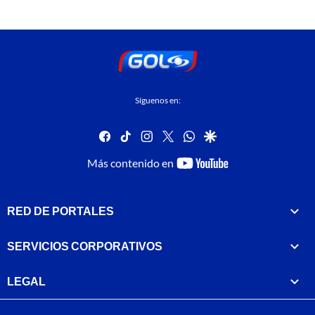
Síguenos en:
facebook
tiktok
instagram
twitter
whatsapp
google
youtube-
Más contenido en
footer
RED DE PORTALES
SERVICIOS CORPORATIVOS
LEGAL