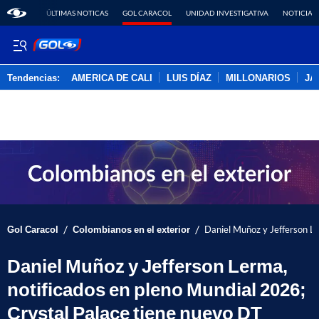
ÚLTIMAS NOTICAS
GOL CARACOL
UNIDAD INVESTIGATIVA
NOTICIAS
Tendencias:
AMERICA DE CALI
LUIS DÍAZ
MILLONARIOS
JA
PUBLICIDAD
/
/
Gol Caracol
Colombianos en el exterior
Daniel Muñoz y Jefferson Le
Daniel Muñoz y Jefferson Lerma,
notificados en pleno Mundial 2026;
Crystal Palace tiene nuevo DT