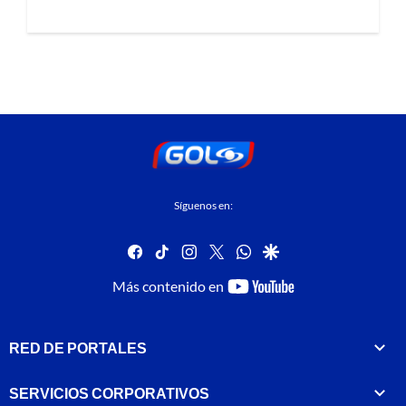
Síguenos en:
facebook
tiktok
instagram
twitter
whatsapp
google
youtube-
Más contenido en
footer
RED DE PORTALES
SERVICIOS CORPORATIVOS