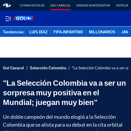
ÚLTIMAS NOTICAS
GOL CARACOL
UNIDAD INVESTIGATIVA
NOTICIAS
Tendencias:
LUIS DÍAZ
FIFA-INFANTINO
MILLONARIOS
JAM
PUBLICIDAD
/
/
Gol Caracol
Selección Colombia
"La Selección Colombia va a ser un
"La Selección Colombia va a ser un
sorpresa muy positiva en el
Mundial; juegan muy bien"
Un doble campeón del mundo elogió a la Selección
Colombia que se alista para su debut en la cita orbital