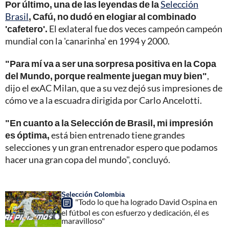
Por último, una de las leyendas de la
Selección
Brasil
, Cafú, no dudó en elogiar al combinado
'cafetero'.
El exlateral fue dos veces campeón campeón
mundial con la 'canarinha' en 1994 y 2000.
"Para mí va a ser una sorpresa positiva en la Copa
del Mundo, porque realmente juegan muy bien"
,
dijo el exAC Milan, que a su vez dejó sus impresiones de
cómo ve a la escuadra dirigida por Carlo Ancelotti.
"En cuanto a la Selección de Brasil, mi impresión
es óptima,
está bien entrenado tiene grandes
selecciones y un gran entrenador espero que podamos
hacer una gran copa del mundo", concluyó.
Selección Colombia
"Todo lo que ha logrado David Ospina en
el fútbol es con esfuerzo y dedicación, él es
maravilloso"