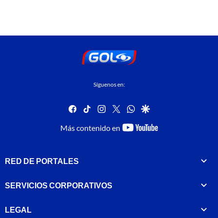
Síguenos en:
facebook
tiktok
instagram
twitter
whatsapp
google
youtube-
Más contenido en
footer
RED DE PORTALES
SERVICIOS CORPORATIVOS
LEGAL