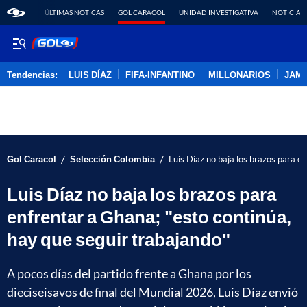
ÚLTIMAS NOTICAS
GOL CARACOL
UNIDAD INVESTIGATIVA
NOTICIAS
Tendencias:
LUIS DÍAZ
FIFA-INFANTINO
MILLONARIOS
JAM
PUBLICIDAD
/
/
Gol Caracol
Selección Colombia
Luis Díaz no baja los brazos para e
Luis Díaz no baja los brazos para
enfrentar a Ghana; "esto continúa,
hay que seguir trabajando"
A pocos días del partido frente a Ghana por los
dieciseisavos de final del Mundial 2026, Luis Díaz envió