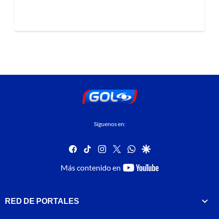
Síguenos en:
facebook
tiktok
instagram
twitter
whatsapp
google
youtube-
Más contenido en
footer
RED DE PORTALES