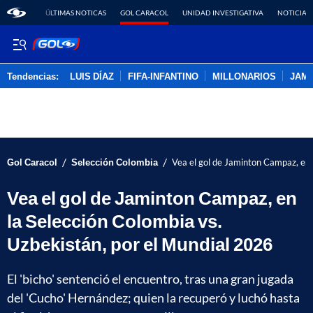
ÚLTIMAS NOTICAS
GOL CARACOL
UNIDAD INVESTIGATIVA
NOTICIAS
Tendencias:
LUIS DÍAZ
FIFA-INFANTINO
MILLONARIOS
JAM
PUBLICIDAD
/
/
Gol Caracol
Selección Colombia
Vea el gol de Jaminton Campaz, en 
Vea el gol de Jaminton Campaz, en
la Selección Colombia vs.
Uzbekistán, por el Mundial 2026
El 'bicho' sentenció el encuentro, tras una gran jugada
del 'Cucho' Hernández; quien la recuperó y luchó hasta