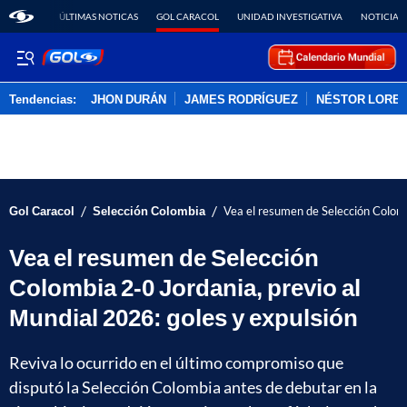
ÚLTIMAS NOTICAS
GOL CARACOL
UNIDAD INVESTIGATIVA
NOTICIAS
Tendencias:
JHON DURÁN
JAMES RODRÍGUEZ
NÉSTOR LORE
PUBLICIDAD
/
/
Gol Caracol
Selección Colombia
Vea el resumen de Selección Colomb
Vea el resumen de Selección
Colombia 2-0 Jordania, previo al
Mundial 2026: goles y expulsión
Reviva lo ocurrido en el último compromiso que
disputó la Selección Colombia antes de debutar en la