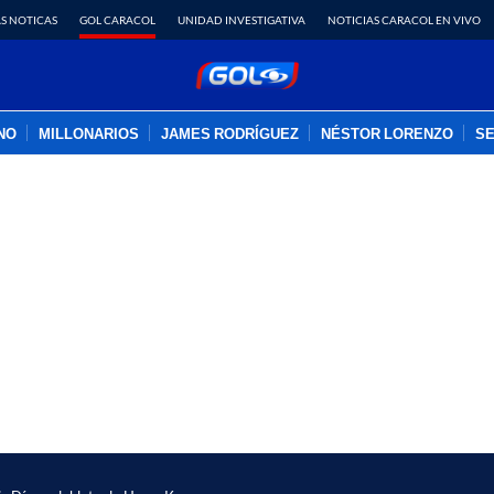
S NOTICAS
GOL CARACOL
UNIDAD INVESTIGATIVA
NOTICIAS CARACOL EN VIVO
INO
MILLONARIOS
JAMES RODRÍGUEZ
NÉSTOR LORENZO
SE
PUBLICIDAD