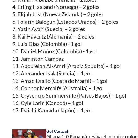
4. Erling Haaland (Noruega) – 2 goles
5. Elijah Just (Nueva Zelanda) – 2 goles
6. Folarin Balogun (Estados Unidos) – 2 goles
7. Yasin Ayari (Suecia) – 2 goles
8. Kai Havertz (Alemania) – 2 goles
9. Luis Díaz (Colombia) - 1 gol
10. Daniel Muñoz (Colombia) - 1 gol
11. Jaminton Campaz
11. Abdulelah Al-Amri (Arabia Saudita) – 1 gol
12. Alexander Isak (Suecia) – 1 gol
13. Amad Diallo (Costa de Marfil) – 1 gol
14. Connor Metcalfe (Australia) – 1 gol
15. Crysencio Summerville (Países Bajos) – 1 gol
16. Cyle Larin (Canadá) – 1 gol
17. Daichi Kamada (Japón) – 1 gol
Gol Caracol
Ghana 1-0 Panamá, reviva el minuto a minu