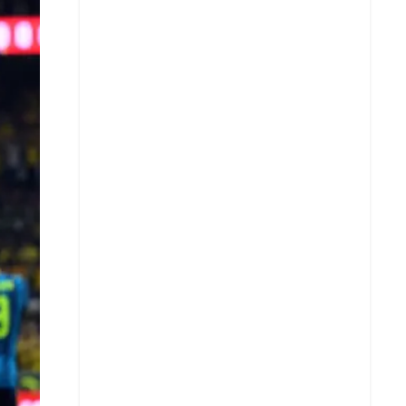
X
Whatsapp