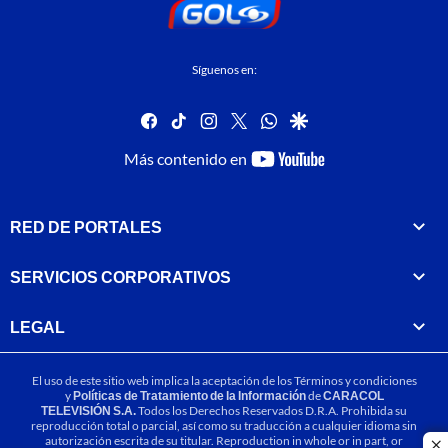
Síguenos en:
facebook
tiktok
instagram
twitter
whatsapp
google
youtube-
Más contenido en
footer
RED DE PORTALES
SERVICIOS CORPORATIVOS
LEGAL
El uso de este sitio web implica la aceptación de los
Términos y condiciones
y
Políticas de Tratamiento de la Información
de
CARACOL
TELEVISIÓN S.A.
Todos los Derechos Reservados D.R.A. Prohibida su
reproducción total o parcial, así como su traducción a cualquier idioma sin
autorización escrita de su titular. Reproduction in whole or in part, or