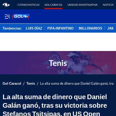
ÚLTIMAS NOTICAS
GOL CARACOL
UNIDAD INVESTIGATIVA
NOTICIAS
Tendencias:
LUIS DÍAZ
FIFA-INFANTINO
MILLONARIOS
JAM
PUBLICIDAD
/
/
Gol Caracol
Tenis
La alta suma de dinero que Daniel Galán ganó, tras 
La alta suma de dinero que Daniel
Galán ganó, tras su victoria sobre
Stefanos Tsitsipas, en US Open