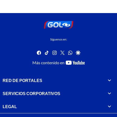
Síguenos en:
facebook
tiktok
instagram
twitter
whatsapp
google
youtube-
Más contenido en
footer
RED DE PORTALES
SERVICIOS CORPORATIVOS
LEGAL