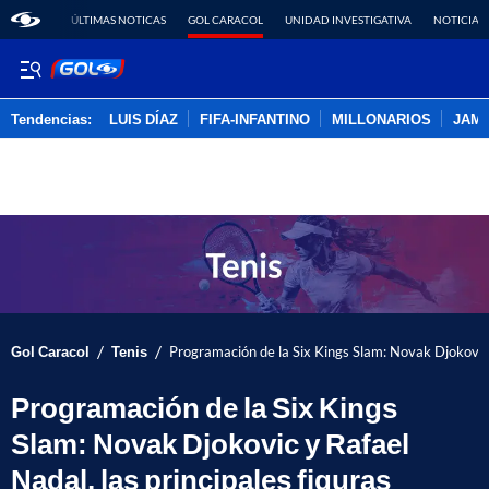
ÚLTIMAS NOTICAS
GOL CARACOL
UNIDAD INVESTIGATIVA
NOTICIAS
Tendencias:
LUIS DÍAZ
FIFA-INFANTINO
MILLONARIOS
JAM
PUBLICIDAD
/
/
Gol Caracol
Tenis
Programación de la Six Kings Slam: Novak Djokovic y
Programación de la Six Kings
Slam: Novak Djokovic y Rafael
Nadal, las principales figuras