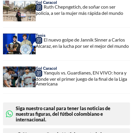
Gol Caracol
Ruth Chepngetich, de soñar con ser
policía, a ser la mujer más rápida del mundo
Tenis
El nuevo golpe de Jannik Sinner a Carlos
Alcaraz, en la lucha por ser el mejor del mundo
Gol Caracol
Yanquis vs. Guardianes, EN VIVO: hora y
dónde ver el primer juego de la final de la Liga
Americana
Siga nuestro canal para tener las noticias de
nuestras figuras, del fútbol colombiano e
internacional.