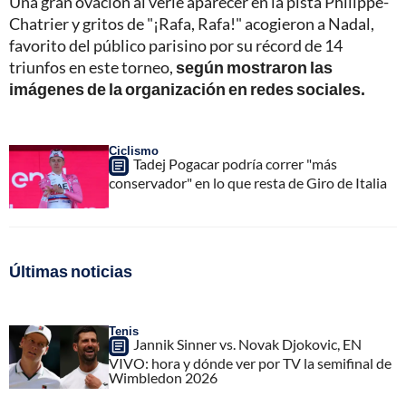
Una gran ovación al verle aparecer en la pista Philippe-
Chatrier y gritos de "¡Rafa, Rafa!" acogieron a Nadal,
favorito del público parisino por su récord de 14
triunfos en este torneo,
según mostraron las
imágenes de la organización en redes sociales.
Ciclismo
Tadej Pogacar podría correr "más
conservador" en lo que resta de Giro de Italia
Últimas noticias
Tenis
Jannik Sinner vs. Novak Djokovic, EN
VIVO: hora y dónde ver por TV la semifinal de
Wimbledon 2026