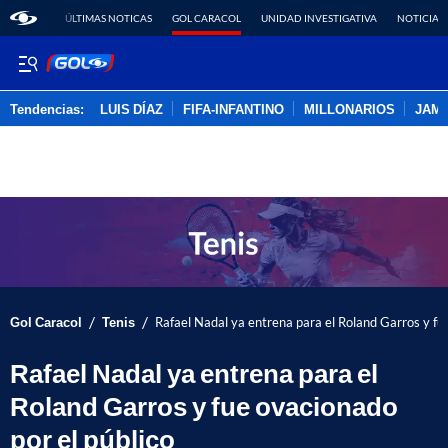
ÚLTIMAS NOTICAS
GOL CARACOL
UNIDAD INVESTIGATIVA
NOTICIAS
Tendencias:
LUIS DÍAZ
FIFA-INFANTINO
MILLONARIOS
JAM
PUBLICIDAD
/
/
Gol Caracol
Tenis
Rafael Nadal ya entrena para el Roland Garros y fue
Rafael Nadal ya entrena para el
Roland Garros y fue ovacionado
por el público