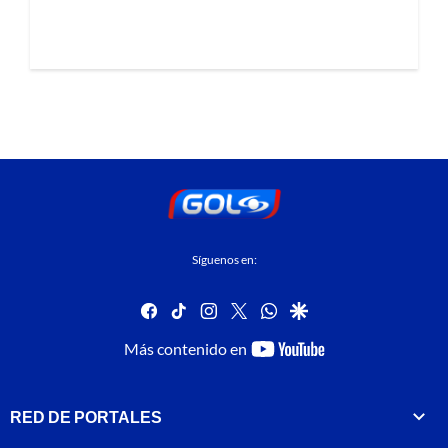
Síguenos en:
facebook
tiktok
instagram
twitter
whatsapp
google
youtube-
Más contenido en
footer
RED DE PORTALES