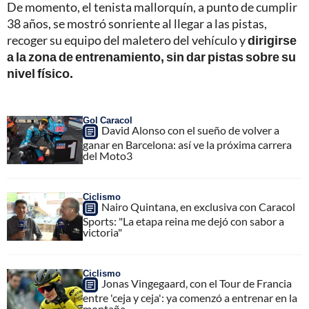
De momento, el tenista mallorquín, a punto de cumplir
38 años, se mostró sonriente al llegar a las pistas,
recoger su equipo del maletero del vehículo y
dirigirse
a la zona de entrenamiento, sin dar pistas sobre su
nivel físico.
Gol Caracol
David Alonso con el sueño de volver a
ganar en Barcelona: así ve la próxima carrera
del Moto3
Ciclismo
Nairo Quintana, en exclusiva con Caracol
Sports: "La etapa reina me dejó con sabor a
victoria"
Ciclismo
Jonas Vingegaard, con el Tour de Francia
entre 'ceja y ceja': ya comenzó a entrenar en la
montaña