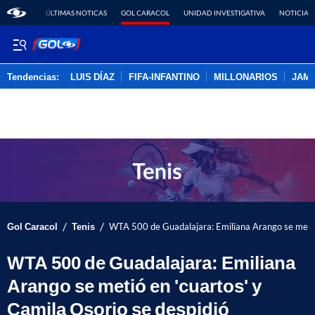
ÚLTIMAS NOTICAS
GOL CARACOL
UNIDAD INVESTIGATIVA
NOTICIAS
Tendencias:
LUIS DÍAZ
FIFA-INFANTINO
MILLONARIOS
JAM
PUBLICIDAD
/
/
Gol Caracol
Tenis
WTA 500 de Guadalajara: Emiliana Arango se metió 
WTA 500 de Guadalajara: Emiliana
Arango se metió en 'cuartos' y
Camila Osorio se despidió