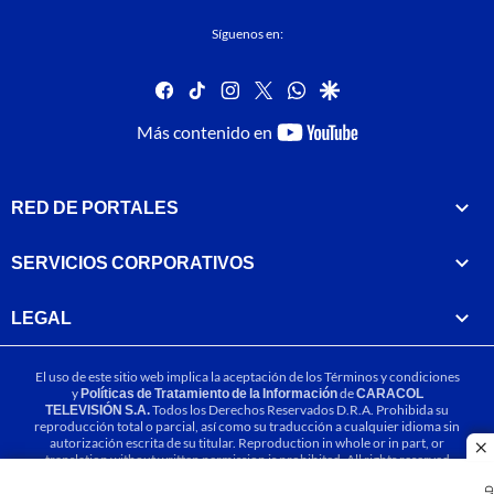
Síguenos en:
facebook
tiktok
instagram
twitter
whatsapp
google
youtube-
Más contenido en
footer
RED DE PORTALES
SERVICIOS CORPORATIVOS
LEGAL
El uso de este sitio web implica la aceptación de los
Términos y condiciones
y
Políticas de Tratamiento de la Información
de
CARACOL
TELEVISIÓN S.A.
Todos los Derechos Reservados D.R.A. Prohibida su
reproducción total o parcial, así como su traducción a cualquier idioma sin
autorización escrita de su titular. Reproduction in whole or in part, or
cl
translation without written permission is prohibited. All rights reserved
2025.