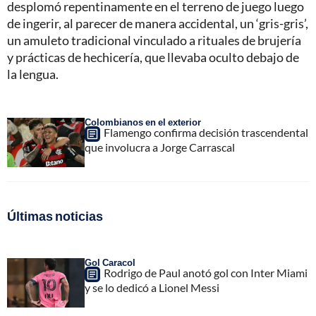
desplomó repentinamente en el terreno de juego luego
de ingerir, al parecer de manera accidental, un ‘gris-gris’,
un amuleto tradicional vinculado a rituales de brujería
y prácticas de hechicería, que llevaba oculto debajo de
la lengua.
Colombianos en el exterior
Flamengo confirma decisión trascendental
que involucra a Jorge Carrascal
Últimas noticias
Gol Caracol
Rodrigo de Paul anotó gol con Inter Miami
y se lo dedicó a Lionel Messi