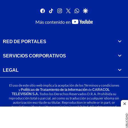
facebook
tiktok
instagram
twitter
whatsapp
google
youtube-
Más contenido en
footer
RED DE PORTALES
SERVICIOS CORPORATIVOS
LEGAL
El uso de este sitio web implica la aceptación de los
Términos y condiciones
y
Políticas de Tratamiento de la Información
de
CARACOL
TELEVISIÓN S.A.
Todos los Derechos Reservados D.R.A. Prohibida su
reproducción total o parcial, así como su traducción a cualquier idioma sin
autorización escrita de su titular. Reproduction in whole or in part, or
cl
translation without written permission is prohibited. All rights reserved
2025.
PUBLICIDA
MIEMBRO DE: