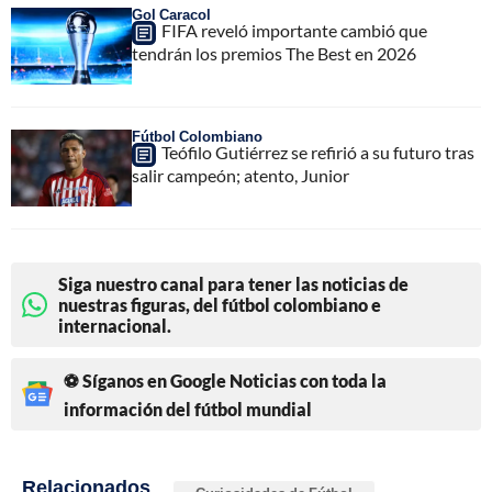
Gol Caracol
FIFA reveló importante cambió que
tendrán los premios The Best en 2026
Fútbol Colombiano
Teófilo Gutiérrez se refirió a su futuro tras
salir campeón; atento, Junior
Siga nuestro canal para tener las noticias de
nuestras figuras, del fútbol colombiano e
internacional.
⚽ Síganos en Google Noticias con toda la
información del fútbol mundial
Relacionados