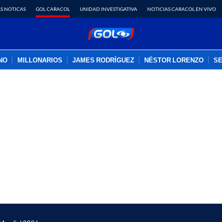
S NOTICAS
GOL CARACOL
UNIDAD INVESTIGATIVA
NOTICIAS CARACOL EN VIVO
INO
MILLONARIOS
JAMES RODRÍGUEZ
NÉSTOR LORENZO
SE
PUBLICIDAD