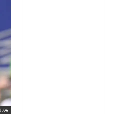
Whatsapp
.
AFP.