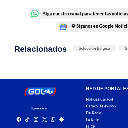
Siga nuestro canal para tener las noticias
⚽ Síganos en Google Notici
Relacionados
Selección Bélgica
S
RED DE PORTALE
Noticias Caracol
Caracol Televisión
Síguenos en:
Blu Radio
facebook
tiktok
instagram
twitter
whatsapp
google
La Kalle
HJCK