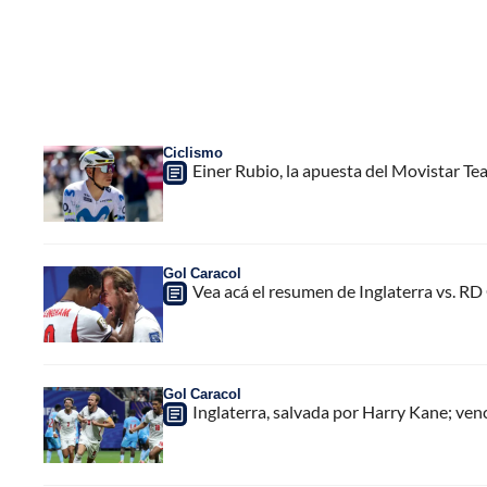
Ciclismo
Einer Rubio, la apuesta del Movistar Te
Gol Caracol
Vea acá el resumen de Inglaterra vs. RD
Gol Caracol
Inglaterra, salvada por Harry Kane; ve