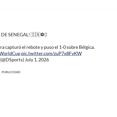
DE SENEGAL! 🇸🇳⚽
rra capturó el rebote y puso el 1-0 sobre Bélgica.
WorldCup
pic.twitter.com/zuP7x8FvKW
(@DSports)
July 1, 2026
PUBLICIDAD