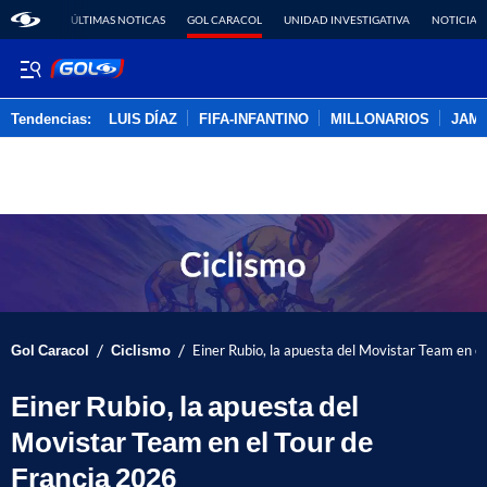
ÚLTIMAS NOTICAS
GOL CARACOL
UNIDAD INVESTIGATIVA
NOTICIAS
Tendencias:
LUIS DÍAZ
FIFA-INFANTINO
MILLONARIOS
JAM
PUBLICIDAD
/
/
Gol Caracol
Ciclismo
Einer Rubio, la apuesta del Movistar Team en e
Einer Rubio, la apuesta del
Movistar Team en el Tour de
Francia 2026