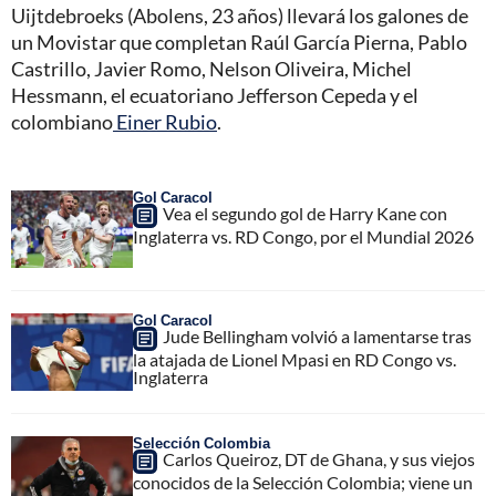
Uijtdebroeks (Abolens, 23 años) llevará los galones de
un Movistar que completan Raúl García Pierna, Pablo
Castrillo, Javier Romo, Nelson Oliveira, Michel
Hessmann, el ecuatoriano Jefferson Cepeda y el
colombiano
Einer Rubio
.
Gol Caracol
Vea el segundo gol de Harry Kane con
Inglaterra vs. RD Congo, por el Mundial 2026
Gol Caracol
Jude Bellingham volvió a lamentarse tras
la atajada de Lionel Mpasi en RD Congo vs.
Inglaterra
Selección Colombia
Carlos Queiroz, DT de Ghana, y sus viejos
conocidos de la Selección Colombia; viene un