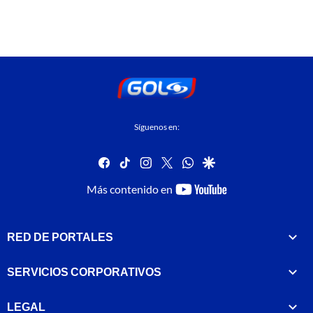
Síguenos en:
facebook
tiktok
instagram
twitter
whatsapp
google
youtube-
Más contenido en
footer
RED DE PORTALES
SERVICIOS CORPORATIVOS
LEGAL