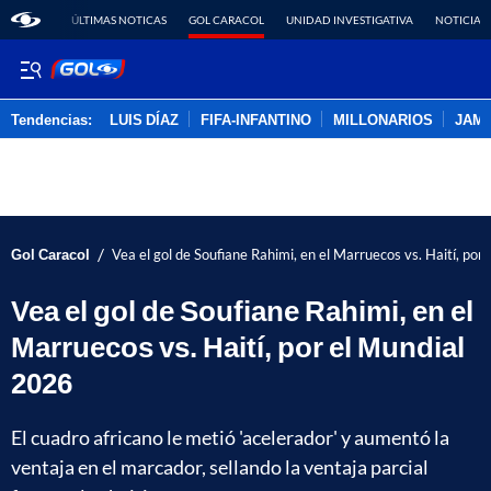
ÚLTIMAS NOTICAS
GOL CARACOL
UNIDAD INVESTIGATIVA
NOTICIAS
Tendencias:
LUIS DÍAZ
FIFA-INFANTINO
MILLONARIOS
JAM
PUBLICIDAD
/
Gol Caracol
Vea el gol de Soufiane Rahimi, en el Marruecos vs. Haití, por
Vea el gol de Soufiane Rahimi, en el
Marruecos vs. Haití, por el Mundial
2026
El cuadro africano le metió 'acelerador' y aumentó la
ventaja en el marcador, sellando la ventaja parcial