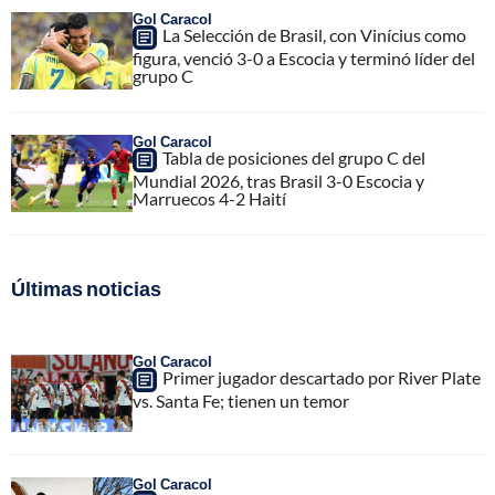
Gol Caracol
La Selección de Brasil, con Vinícius como
figura, venció 3-0 a Escocia y terminó líder del
grupo C
Gol Caracol
Tabla de posiciones del grupo C del
Mundial 2026, tras Brasil 3-0 Escocia y
Marruecos 4-2 Haití
Últimas noticias
Gol Caracol
Primer jugador descartado por River Plate
vs. Santa Fe; tienen un temor
Gol Caracol